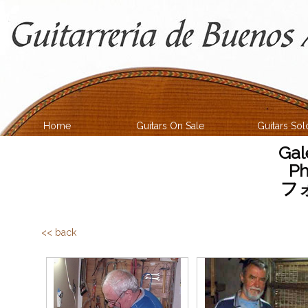
Home
Guitars On Sale
Guitars Sol
Gal
Ph
フ
<< back